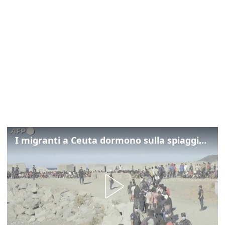
I migranti a Ceuta dormono sulla spiaggia: "Vogliamo entrare in Europa"