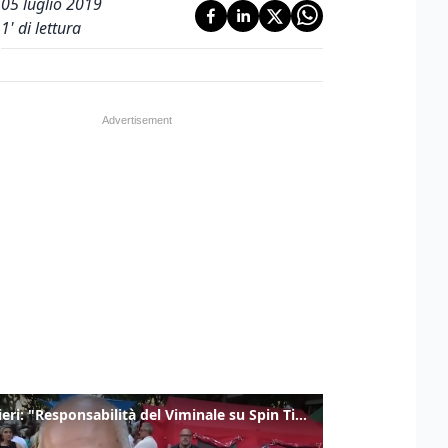
05 luglio 2019
1
' di lettura
Gualtieri: "Responsabilità del Viminale su Spin Time? La posizione dei partiti è nota"