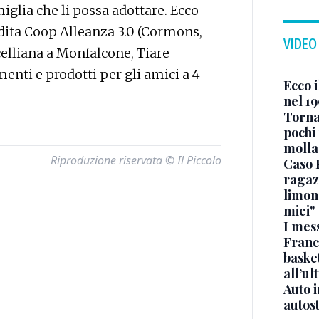
glia che li possa adottare. Ecco
ndita Coop Alleanza 3.0 (Cormons,
VIDEO
celliana a Monfalcone, Tiare
imenti e prodotti per gli amici a 4
Ecco i
nel 19
Torna
pochi 
molla
Riproduzione riservata © Il Piccolo
Caso 
ragaz
limona
miei"
I mes
Franc
basket
all’ul
Auto 
autos