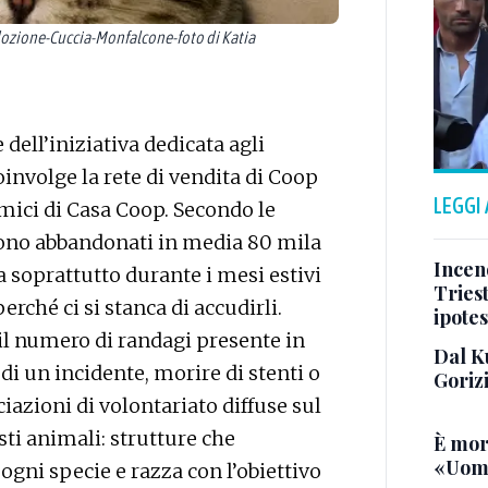
ozione-Cuccia-Monfalcone-foto di Katia
 dell’iniziativa dedicata agli
involge la rete di vendita di Coop
LEGGI
Amici di Casa Coop. Secondo le
gono abbandonati in media 80 mila
Incend
da soprattutto durante i mesi estivi
Triest
erché ci si stanca di accudirli.
ipotes
il numero di randagi presente in
Dal K
 di un incidente, morire di stenti o
Goriz
iazioni di volontariato diffuse sul
sti animali: strutture che
È mor
«Uomo
gni specie e razza con l’obiettivo