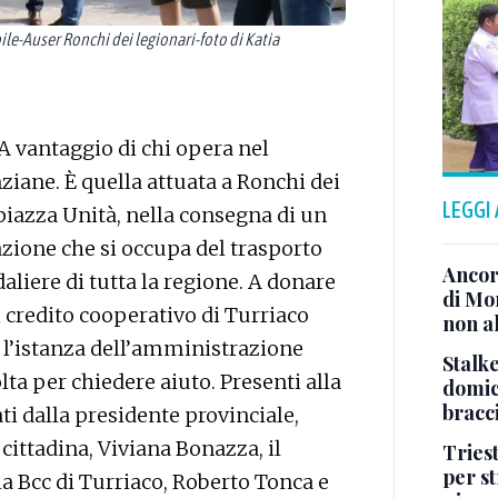
Auser Ronchi dei legionari-foto di Katia
 A vantaggio di chi opera nel
ziane. È quella attuata a Ronchi dei
LEGGI
 piazza Unità, nella consegna di un
zione che si occupa del trasporto
Ancor
aliere di tutta la regione. A donare
di Mo
i credito cooperativo di Turriaco
non al
a l’istanza dell’amministrazione
Stalke
lta per chiedere aiuto. Presenti alla
domici
bracci
ti dalla presidente provinciale,
cittadina, Viviana Bonazza, il
Tries
per s
la Bcc di Turriaco, Roberto Tonca e