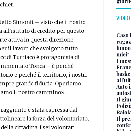
giorn
chiet.
VIDEO
tto Simonit – visto che il nostro
all’istituto di credito per questo
Caso 
rte attiva in questa direzione.
ragaz
limona
per il lavoro che svolgono tutto
miei"
cc di Turriaco è protagonista di
I mes
 commentato Tonca – è perché
Franc
basket
orio e perché il territorio, i nostri
all’ul
 sempre grande fiducia. Operiamo
Auto 
guiamo il nostro cammino».
autos
Il gi
Polizi
 raggiunto è stata espressa dal
Raiola
ttolineare la forza del volontariato,
Il pre
confe
ella cittadina. I sei volontari