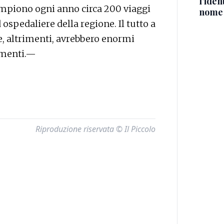
l'iden
ompiono ogni anno circa 200 viaggi
nome
 ospedaliere della regione. Il tutto a
e, altrimenti, avrebbero enormi
amenti.—
Riproduzione riservata © Il Piccolo