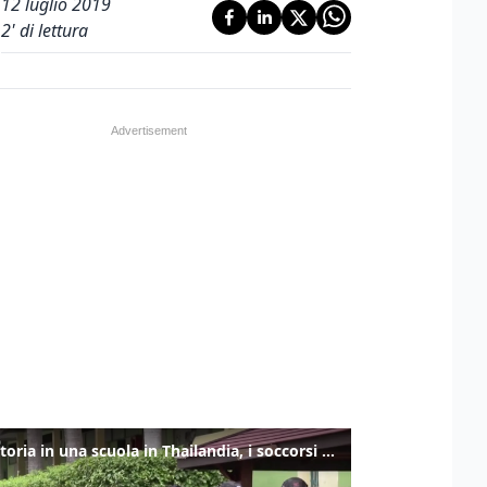
12 luglio 2019
2
' di lettura
Sparatoria in una scuola in Thailandia, i soccorsi sul posto