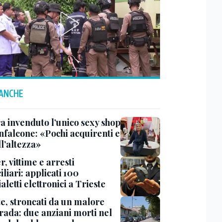
 ANCHE
a invenduto l’unico sexy shop
nfalcone: «Pochi acquirenti e
l’altezza»
r, vittime e arresti
liari: applicati 100
aletti elettronici a Trieste
te, stroncati da un malore
trada: due anziani morti nel