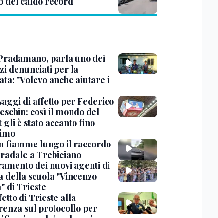
o del caldo record
Pradamano, parla uno dei
zi denunciati per la
ta: "Volevo anche aiutare i
saggi di affetto per Federico
eschin: così il mondo del
 gli è stato accanto fino
timo
in fiamme lungo il raccordo
tradale a Trebiciano
uramento dei nuovi agenti di
a della scuola "Vincenzo
" di Trieste
fetto di Trieste alla
renza sul protocollo per