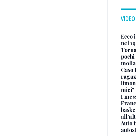
VIDEO
Ecco i
nel 19
Torna
pochi 
molla
Caso 
ragaz
limona
miei"
I mes
Franc
basket
all’ul
Auto 
autos