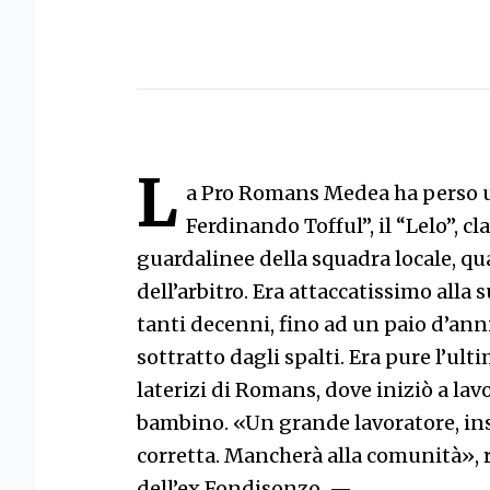
L
a Pro Romans Medea ha perso un
Ferdinando Tofful”, il “Lelo”, cl
guardalinee della squadra locale, qu
dell’arbitro. Era attaccatissimo alla
tanti decenni, fino ad un paio d’anni
sottratto dagli spalti. Era pure l’ult
laterizi di Romans, dove iniziò a la
bambino. «Un grande lavoratore, in
corretta. Mancherà alla comunità», ri
dell’ex Fondisonzo.
—