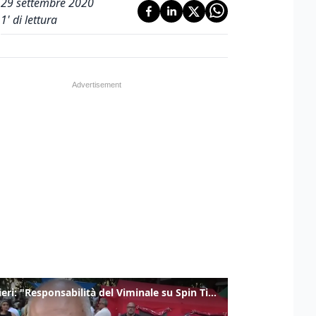
29 settembre 2020
1
' di lettura
Gualtieri: "Responsabilità del Viminale su Spin Time? La posizione dei partiti è nota"