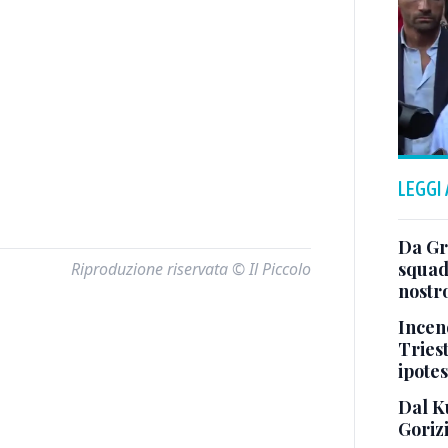
LEGGI
Da Gra
squad
Riproduzione riservata © Il Piccolo
nostr
Incend
Triest
ipotes
Dal K
Goriz