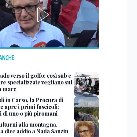
 ANCHE
do verso il golfo: così sub e
re specializzate vegliano sul
o mare
i in Carso, la Procura di
e apre i primi fascicoli:
i di uno o più piromani
ulturni alla montagna,
ia dice addio a Nada Sanzin