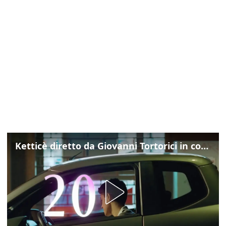
Ketticè diretto da Giovanni Tortorici in concorso al Locarno Film Festival