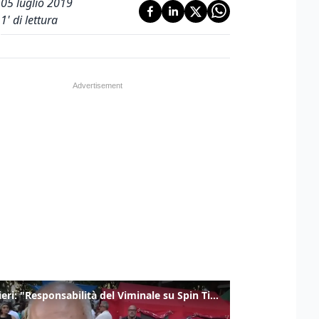
05 luglio 2019
1
' di lettura
Gualtieri: "Responsabilità del Viminale su Spin Time? La posizione dei partiti è nota"