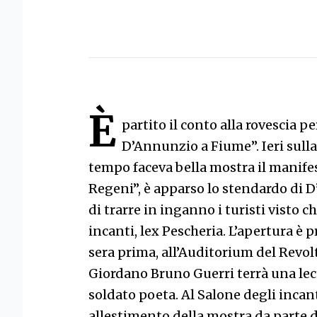
È
partito il conto alla rovescia p
D’Annunzio a Fiume”. Ieri sulla
tempo faceva bella mostra il manifes
Regeni”, è apparso lo stendardo di D
di trarre in inganno i turisti visto c
incanti, lex Pescheria. L’apertura è p
sera prima, all’Auditorium del Revolte
Giordano Bruno Guerri terrà una lect
soldato poeta. Al Salone degli incant
allestimento della mostra da parte 