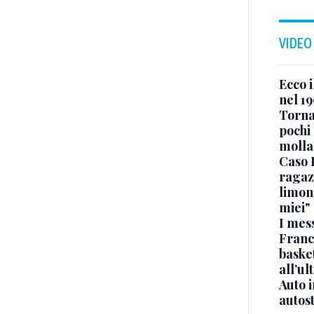
VIDEO
Ecco i
nel 19
Torna
pochi 
molla
Caso 
ragaz
limona
miei"
I mes
Franc
basket
all’ul
Auto 
autos