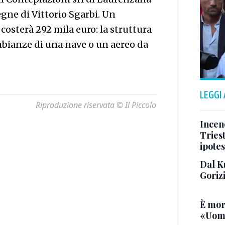
segne di Vittorio Sgarbi. Un
osterà 292 mila euro: la struttura
mbianze di una nave o un aereo da
LEGGI
Riproduzione riservata © Il Piccolo
Incend
Triest
ipotes
Dal K
Goriz
È mor
«Uomo