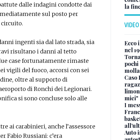
battute dalle indagini condotte dai
la fin
 immediatamente sul posto per
circuito.
VIDEO
nni ingenti sia dal lato strada, sia
Ecco i
nel 19
vi risultano i danni al tetto
Torna
re due case fortunatamente rimaste
pochi 
i vigili del fuoco, accorsi con sei
molla
Caso 
ine, oltre al supporto di
ragaz
aeroporto di Ronchi dei Legionari.
limona
miei"
ifica si sono concluse solo alle
I mes
Franc
basket
all’ul
tre ai carabinieri, anche l’assessore
Auto 
ter Fabio Russiani: c’era
autos