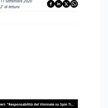
11 settembre 2020
2
' di lettura
Gualtieri: "Responsabilità del Viminale su Spin Time? La posizione dei partiti è nota"