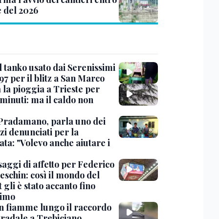
e del 2026
l tanko usato dai Serenissimi
97 per il blitz a San Marco
 la pioggia a Trieste per
minuti: ma il caldo non
Pradamano, parla uno dei
zi denunciati per la
ta: "Volevo anche aiutare i
saggi di affetto per Federico
eschin: così il mondo del
 gli è stato accanto fino
timo
in fiamme lungo il raccordo
tradale a Trebiciano