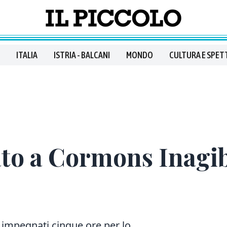
ITALIA
ISTRIA - BALCANI
MONDO
CULTURA E SPET
ato a Cormons Inagib
 impegnati cinque ore per lo