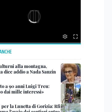
 ANCHE
ulturni alla montagna,
ia dice addio a Nada Sanzin
to a 90 anni Luigi Treu:
 dai mille interessi»
 per la Lunetta di Gorizia: Rfi
ma l’avvio dei cantieri entro