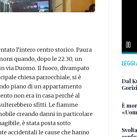
ntato l’intero centro storico. Paura
rmons quando, dopo le 22.30, un
LEGGI
in via Duomo. Il fuoco, divampato
ncipale chiesa parrocchiale, si è
Dal K
condo piano di un appartamento
Goriz
nto non era in casa perché al
isulterebbero sfitti. Le fiamme
È mor
«Uomo
obile creando danni in particolare
nagibile, è stata posta sotto
Svolta
nte accidentali le cause che hanno
confer