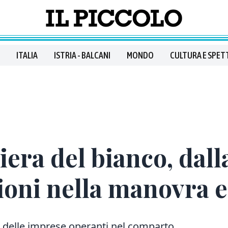
ITALIA
ISTRIA - BALCANI
MONDO
CULTURA E SPET
liera del bianco, dal
ioni nella manovra e
 delle imprese operanti nel comparto