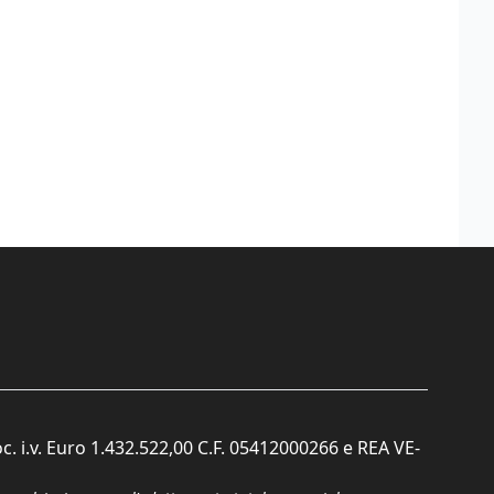
c. i.v. Euro 1.432.522,00 C.F. 05412000266 e REA VE-