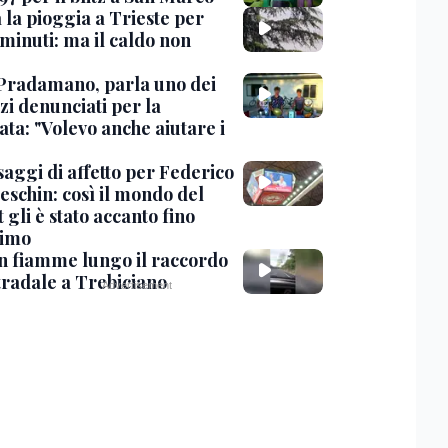
 la pioggia a Trieste per
minuti: ma il caldo non
Pradamano, parla uno dei
zi denunciati per la
ta: "Volevo anche aiutare i
saggi di affetto per Federico
eschin: così il mondo del
 gli è stato accanto fino
timo
in fiamme lungo il raccordo
tradale a Trebiciano