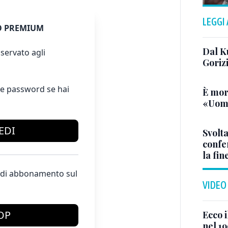
LEGGI
 PREMIUM
Dal K
servato agli
Goriz
e password se hai
È mor
«Uomo
EDI
Svolta
confer
la fin
te di abbonamento sul
VIDEO
OP
Ecco i
nel 19