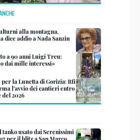
 ANCHE
ulturni alla montagna,
ia dice addio a Nada Sanzin
to a 90 anni Luigi Treu:
 dai mille interessi»
 per la Lunetta di Gorizia: Rfi
ma l’avvio dei cantieri entro
e del 2026
l tanko usato dai Serenissimi
97 per il blitz a San Marco