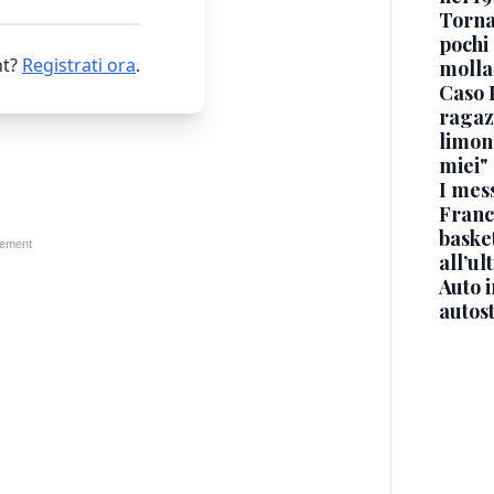
Torna
pochi 
t?
Registrati ora
.
molla
Caso 
ragaz
limona
miei"
I mes
Franc
basket
all’ul
Auto 
autos