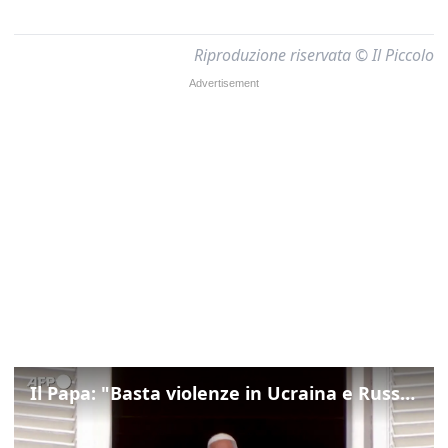
Riproduzione riservata © Il Piccolo
Il Papa: "Basta violenze in Ucraina e Russia, spazio a diplomazia"