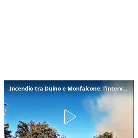
Incendio tra Duino e Monfalcone: l’intervento dei vigili del fuoco