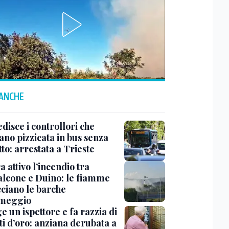
 ANCHE
disce i controllori che
ano pizzicata in bus senza
tto: arrestata a Trieste
 attivo l’incendio tra
lcone e Duino: le fiamme
ciano le barche
rmeggio
ge un ispettore e fa razzia di
ti d’oro: anziana derubata a