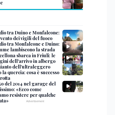
te
dio tra Duino e Monfalcone:
rvento dei vigili del fuoco
dio tra Monfalcone e Duino:
amme lambiscono la strada
cellona sbarca in Friuli: le
ini dell'arrivo in albergo
hianto dell’ultraleggero
 la quercia: cosa è successo
rotta
nko del 2014 nel garage del
issimo: «Ecco come
amo resistere per qualche
ata»