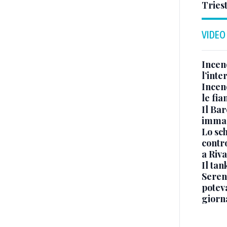
Tries
VIDEO
Incen
l’inte
Incen
le fi
Il Bar
immag
Lo sc
contro
a Riva
Il ta
Seren
potev
giorn