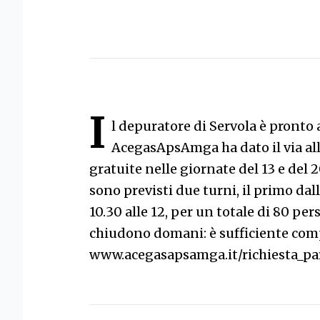
I
l depuratore di Servola è pronto a
AcegasApsAmga ha dato il via alle
gratuite nelle giornate del 13 e del 2
sono previsti due turni, il primo dall
10.30 alle 12, per un totale di 80 per
chiudono domani: è sufficiente comp
www.acegasapsamga.it/richiesta_par