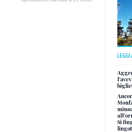
LEGGI
Aggre
l’avev
biglie
Ancora
Monfa
minac
all’o
Si fin
lingot