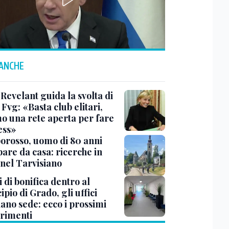
 ANCHE
Revelant guida la svolta di
Fvg: «Basta club elitari,
o una rete aperta per fare
ess»
rosso, uomo di 80 anni
are da casa: ricerche in
 nel Tarvisiano
 di bonifica dentro al
pio di Grado, gli uffici
ano sede: ecco i prossimi
erimenti