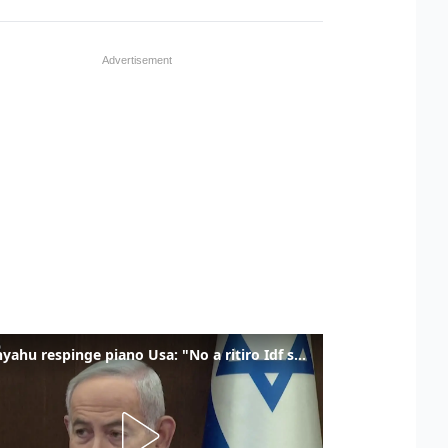
Netanyahu respinge piano Usa: "No a ritiro Idf senza disarmo Hamas"