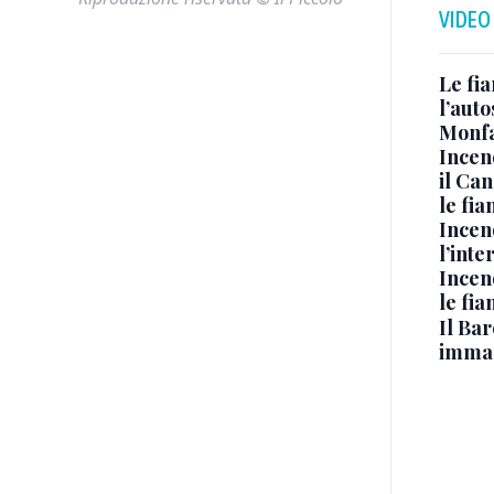
VIDEO
Le fi
l’auto
Monfa
Incen
il Ca
le fi
Incen
l’inte
Incen
le fi
Il Bar
immag