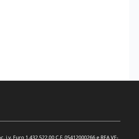
c. i.v. Euro 1.432.522,00 C.F. 05412000266 e REA VE-