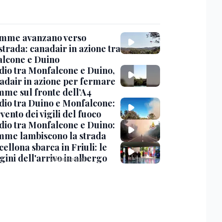
amme avanzano verso
strada: canadair in azione tra
lcone e Duino
dio tra Monfalcone e Duino,
nadair in azione per fermare
amme sul fronte dell’A4
dio tra Duino e Monfalcone:
rvento dei vigili del fuoco
dio tra Monfalcone e Duino:
amme lambiscono la strada
cellona sbarca in Friuli: le
ini dell'arrivo in albergo