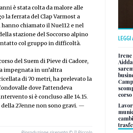
 anni è stata colta da malore alle
go la ferrata del Clap Varmost a
a hanno chiamato il Nue112 e nel
della stazione del Soccorso alpino
LEGGI
ntatto col gruppo in difficoltà.
Irene 
ccorso del Suem di Pieve di Cadore,
Aidda 
sarem
ra impegnata in un’altra
busin
icellata di 70 metri, ha prelevato la
Campo
 fondovalle dove l’attendeva
scomp
corso
tervento si è concluso alle 14.15.
Lavori
 della 27enne non sono gravi.
—
munici
cambi
trasf
Riproduzione riservata © Il Piccolo