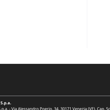
S.p.a.
p.a. - Via Alessandro Poerio, 34, 30171 Venezia (VE). Cap. So