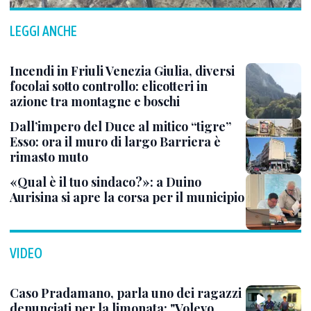
LEGGI ANCHE
Incendi in Friuli Venezia Giulia, diversi
focolai sotto controllo: elicotteri in
azione tra montagne e boschi
Dall’impero del Duce al mitico “tigre”
Esso: ora il muro di largo Barriera è
rimasto muto
«Qual è il tuo sindaco?»: a Duino
Aurisina si apre la corsa per il municipio
VIDEO
Caso Pradamano, parla uno dei ragazzi
denunciati per la limonata: "Volevo