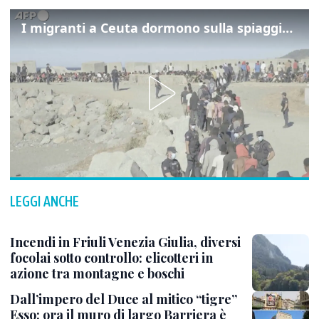
I migranti a Ceuta dormono sulla spiaggia: "Vogliamo entrare in Europa"
LEGGI ANCHE
Incendi in Friuli Venezia Giulia, diversi
focolai sotto controllo: elicotteri in
azione tra montagne e boschi
Dall’impero del Duce al mitico “tigre”
Esso: ora il muro di largo Barriera è