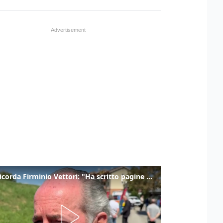
Zaia ricorda Firminio Vettori: "Ha scritto pagine di storia del nostro territorio"