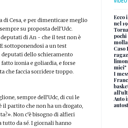
VIDEO
Ecco i
la di Cesa, e per dimenticare meglio
nel 19
a, sempre su proposta dell'Udc.
Torna
pochi 
eputati di An - che il test non è
molla
 E sottoponendosi a un test
Caso 
ni deputati dello schieramento
ragaz
limona
fatto ironia e goliardia, e forse
miei"
a che faccia sorridere troppo.
I mes
Franc
basket
all’ul
lione, sempre dell’Udc, di cui le
Auto 
autos
è il partito che non ha un drogato,
a?». Non c’è bisogno di alfieri
 fa tutto da sé. I giornali hanno