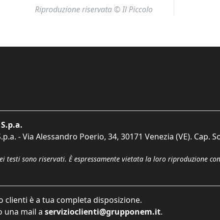
Riproduzione riservata © Il Piccolo
S.p.a.
p.a. - Via Alessandro Poerio, 34, 30171 Venezia (VE). Cap. So
dei testi sono riservati. È espressamente vietata la loro riproduzione co
o clienti è a tua completa disposizione.
 una mail a
servizioclienti@grupponem.it
.