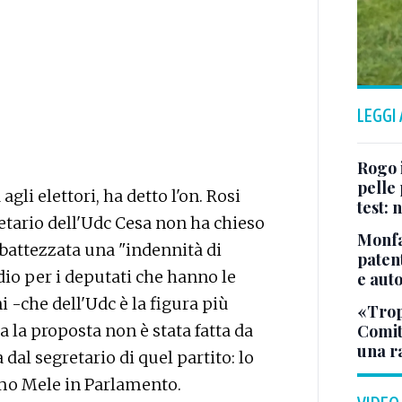
LEGGI
Rogo i
pelle 
gli elettori, ha detto l'on. Rosi
test:
egretario dell'Udc Cesa non ha chieso
Monfa
 battezzata una "indennità di
patent
io per i deputati che hanno le
e aut
 -che dell'Udc è la figura più
«Tropp
 la proposta non è stata fatta da
Comit
una r
 dal segretario di quel partito: lo
imo Mele in Parlamento.