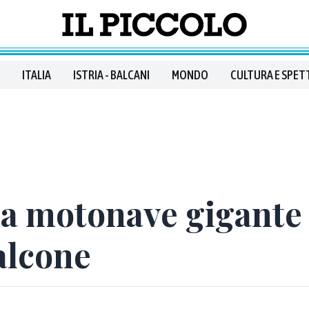
ITALIA
ISTRIA - BALCANI
MONDO
CULTURA E SPET
 la motonave gigante
alcone