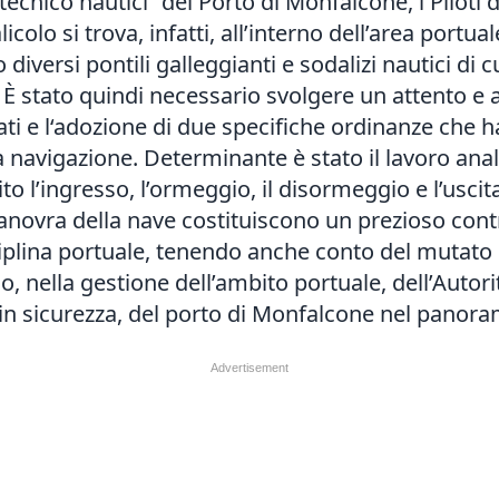
tecnico nautici” del Porto di Monfalcone, i Piloti 
icolo si trova, infatti, all’interno dell’area portu
no diversi pontili galleggianti e sodalizi nautici 
 È stato quindi necessario svolgere un attento 
sati e l‘adozione di due specifiche ordinanze che 
a navigazione. Determinante è stato il lavoro anali
 l’ingresso, l’ormeggio, il disormeggio e l’uscita 
manovra della nave costituiscono un prezioso cont
ciplina portuale, tenendo anche conto del mutat
o, nella gestione dell’ambito portuale, dell’Autorit
n sicurezza, del porto di Monfalcone nel panorama