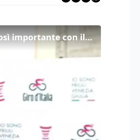
Fedriga: "Fvg prima Regione a creare una partnership così importante con il Giro d'Italia"