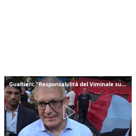
Gualtieri: "Responsabilità del Viminale su Spin Time? La posizione dei partiti è nota"