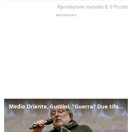
Riproduzione riservata © Il Piccolo
Medio Oriente, Guccini: "Guerra? Due tifoserie che si urlano contro e dimenticano vittime"