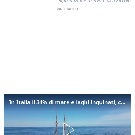
Riproduzione riservata © Il Piccolo
In Italia il 34% di mare e laghi inquinati, colpa della maladepurazione