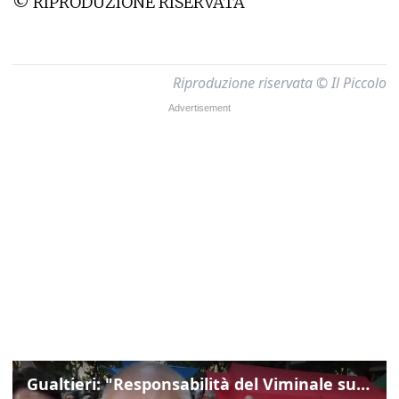
© RIPRODUZIONE RISERVATA
Riproduzione riservata © Il Piccolo
Gualtieri: "Responsabilità del Viminale su Spin Time? La posizione dei partiti è nota"