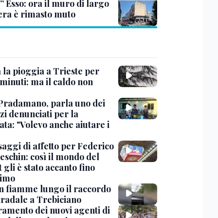
” Esso: ora il muro di largo
era è rimasto muto
 la pioggia a Trieste per
minuti: ma il caldo non
Pradamano, parla uno dei
zi denunciati per la
ta: "Volevo anche aiutare i
saggi di affetto per Federico
eschin: così il mondo del
 gli è stato accanto fino
timo
in fiamme lungo il raccordo
tradale a Trebiciano
uramento dei nuovi agenti di