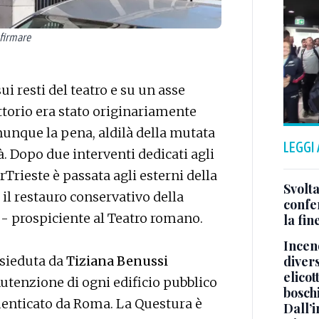
 firmare
i resti del teatro e su un asse
ttorio era stato originariamente
unque la pena, aldilà della mutata
LEGGI
. Dopo due interventi dedicati agli
Trieste è passata agli esterni della
Svolta
e il restauro conservativo della
confer
 - prospiciente al Teatro romano.
la fin
Incend
divers
esieduta da
Tiziana Benussi
elicot
tenzione di ogni edificio pubblico
bosch
imenticato da Roma. La Questura è
Dall’