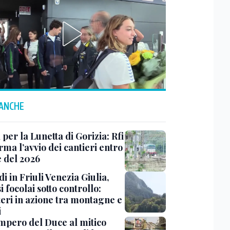
 ANCHE
 per la Lunetta di Gorizia: Rfi
ma l’avvio dei cantieri entro
e del 2026
i in Friuli Venezia Giulia,
i focolai sotto controllo:
teri in azione tra montagne e
i
impero del Duce al mitico