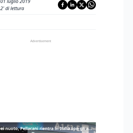
01 luglio 2019
2
' di lettura
Europei nuoto, Pellacani rientra in Italia con gli azzurri dei tuffi