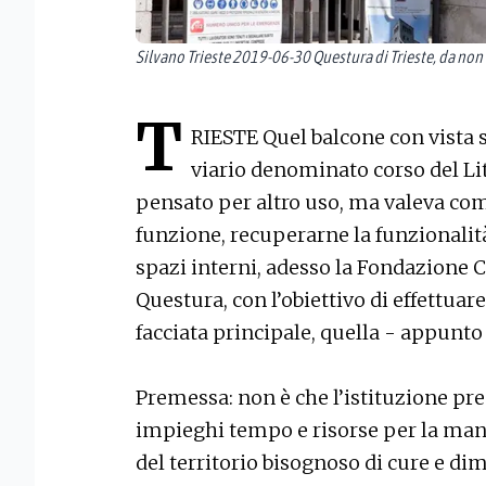
Silvano Trieste 2019-06-30 Questura di Trieste, da non
T
RIESTE Quel balcone con vista su
viario denominato corso del Li
pensato per altro uso, ma valeva com
funzione, recuperarne la funzionalità
spazi interni, adesso la Fondazione Cr
Questura, con l’obiettivo di effettuar
facciata principale, quella - appunto
Premessa: non è che l’istituzione pr
impieghi tempo e risorse per la manu
del territorio bisognoso di cure e d