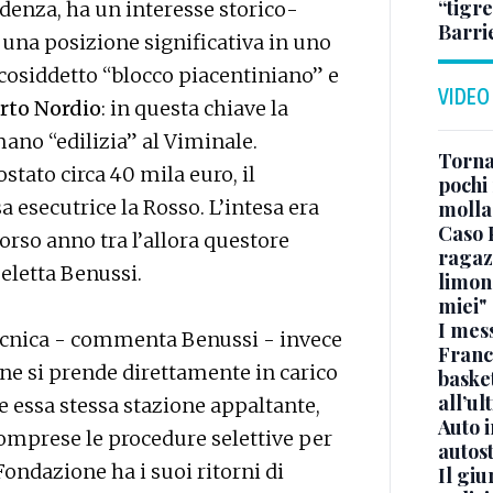
“tigre
ndenza, ha un interesse storico-
Barri
una posizione significativa in uno
l cosiddetto “blocco piacentiniano” e
VIDEO
to Nordio
: in questa chiave la
ano “edilizia” al Viminale.
Torna
stato circa 40 mila euro, il
pochi 
a esecutrice la Rosso. L’intesa era
molla
Caso 
orso anno tra l’allora questore
ragaz
-eletta Benussi.
limona
miei"
I mes
cnica - commenta Benussi - invece
Franc
one si prende direttamente in carico
basket
all’ul
ne essa stessa stazione appaltante,
Auto 
omprese le procedure selettive per
autos
Fondazione ha i suoi ritorni di
Il gi