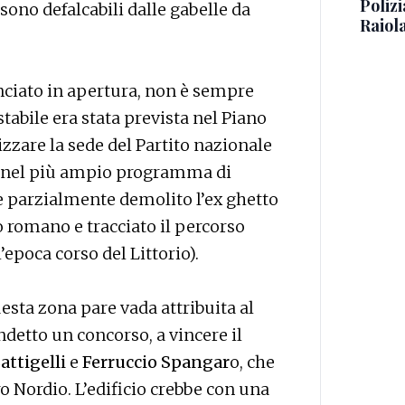
Polizi
 sono defalcabili dalle gabelle da
Raiola
ciato in apertura, non è sempre
tabile era stata prevista nel Piano
lizzare la sede del Partito nazionale
va nel più ampio programma di
ne parzialmente demolito l’ex ghetto
ro romano e tracciato il percorso
’epoca corso del Littorio).
uesta zona pare vada attribuita al
ndetto un concorso, a vincere il
attigelli
e
Ferruccio Spangar
o, che
 Nordio. L’edificio crebbe con una