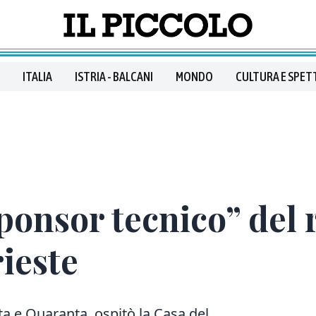
ITALIA
ISTRIA - BALCANI
MONDO
CULTURA E SPET
onsor tecnico” del r
ieste
enta e Quaranta, ospitò la Casa del