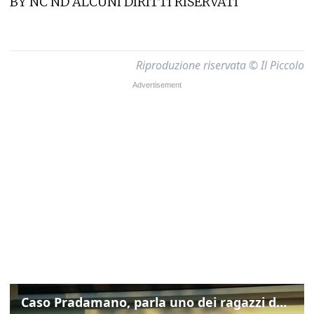
BY NC ND ALCUNI DIRITTI RISERVATI
Riproduzione riservata © Il Piccolo
Caso Pradamano, parla uno dei ragazzi denunciati per la limonata: "Volevo anche aiutare i miei"