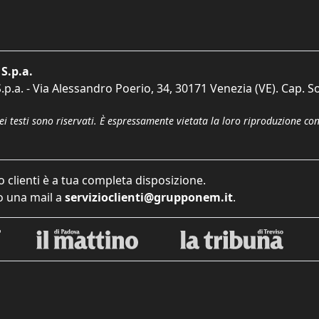
S.p.a.
p.a. - Via Alessandro Poerio, 34, 30171 Venezia (VE). Cap. So
dei testi sono riservati. È espressamente vietata la loro riproduzione co
o clienti è a tua completa disposizione.
 una mail a
servizioclienti@grupponem.it
.