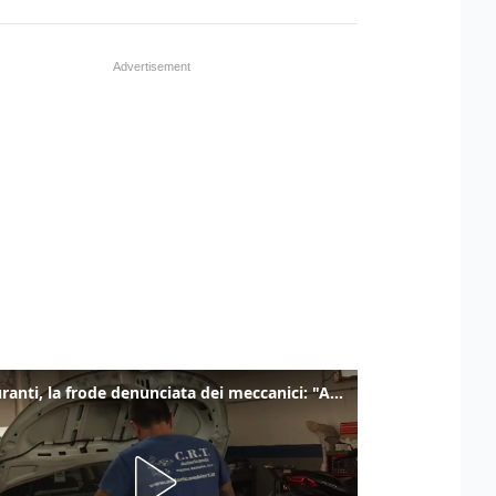
Carburanti, la frode denunciata dei meccanici: "Acqua in gasolio e benzina"