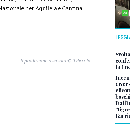
 Nazionale per Aquileia e Cantina
—
LEGGI
Svolta
confer
Riproduzione riservata © Il Piccolo
la fin
Incend
divers
elicot
bosch
Dall’
“tigre
Barri