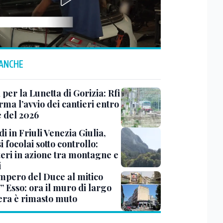
 ANCHE
 per la Lunetta di Gorizia: Rfi
ma l’avvio dei cantieri entro
e del 2026
i in Friuli Venezia Giulia,
i focolai sotto controllo:
teri in azione tra montagne e
i
impero del Duce al mitico
” Esso: ora il muro di largo
era è rimasto muto