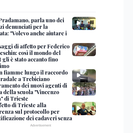
Pradamano, parla uno dei
zi denunciati per la
ta: "Volevo anche aiutare i
saggi di affetto per Federico
eschin: così il mondo del
 gli è stato accanto fino
timo
in fiamme lungo il raccordo
tradale a Trebiciano
uramento dei nuovi agenti di
a della scuola "Vincenzo
" di Trieste
fetto di Trieste alla
renza sul protocollo per
tificazione dei cadaveri senza