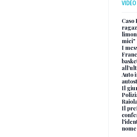
VIDEO
Caso 
ragaz
limona
miei"
I mes
Franc
basket
all’ul
Auto 
autos
Il gi
Polizi
Raiola
Il pre
confe
l'iden
nome