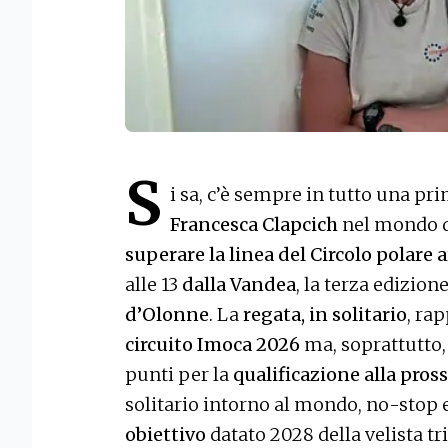
S
i sa, c’è sempre in tutto una pr
Francesca Clapcich
nel mondo d
superare la linea del Circolo polare a
alle 13
dalla Vandea
, la terza edizion
d’Olonne
. La
regata, in solitario
, ra
circuito Imoca 2026
ma, soprattutto,
punti per la
qualificazione alla pro
solitario intorno al mondo, no-stop 
obiettivo
datato 2028 della velista tr