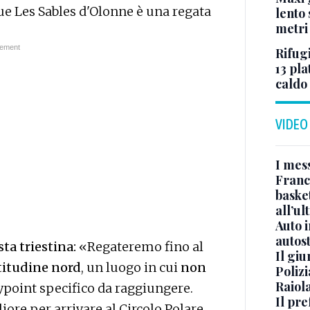
ue Les Sables d'Olonne è una regata
lento 
metri
Rifugi
13 pla
caldo
VIDEO
I mes
Franc
basket
all’ul
Auto 
autos
sta triestina:
«Regateremo fino al
Il gi
atitudine nord
, un luogo in cui
non
Polizi
Raiola
ypoint specifico da raggiungere.
Il pre
iore per arrivare al Circolo Polare