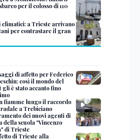
sbarco per il colosso di 110
 climatici: a Trieste arrivano
tani per contrastare il gran
saggi di affetto per Federico
eschin: così il mondo del
 gli è stato accanto fino
timo
in fiamme lungo il raccordo
tradale a Trebiciano
uramento dei nuovi agenti di
a della scuola "Vincenzo
" di Trieste
fetto di Trieste alla