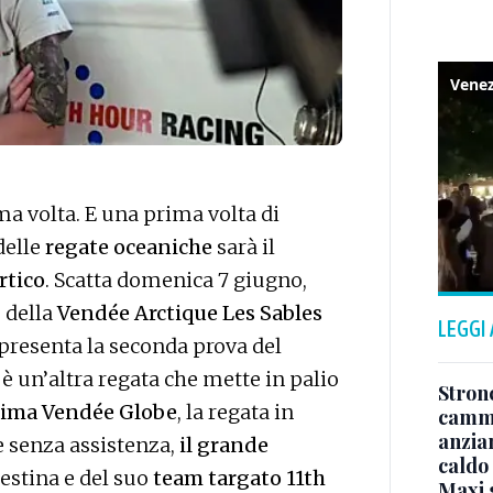
ima volta. E una prima volta di
elle
regate oceaniche
sarà il
rtico
. Scatta domenica 7 giugno,
e della
Vendée Arctique Les Sables
LEGGI
ppresenta la seconda prova del
 è un’altra regata che mette in palio
Stron
ssima Vendée Globe
, la regata in
cammi
anzia
e senza assistenza,
il grande
caldo
iestina e del suo
team targato 11th
Maxi g