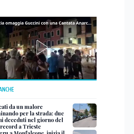
Venezia omaggia Guccini con una Cantata Anarchica in campo Santa Margherita
 ANCHE
cati da un malore
nando per la strada: due
ni deceduti nel giorno del
 record a Trieste
ru a Monfalcone, inizia il