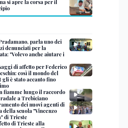
na si apre la corsa per il
ipio
Pradamano, parla uno dei
zi denunciati per la
ta: "Volevo anche aiutare i
saggi di affetto per Federico
eschin: così il mondo del
 gli è stato accanto fino
timo
in fiamme lungo il raccordo
tradale a Trebiciano
uramento dei nuovi agenti di
a della scuola "Vincenzo
" di Trieste
fetto di Trieste alla