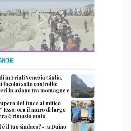
 ANCHE
i in Friuli Venezia Giulia,
i focolai sotto controllo:
teri in azione tra montagne e
i
impero del Duce al mitico
” Esso: ora il muro di largo
era è rimasto muto
 è il tuo sindaco?»: a Duino