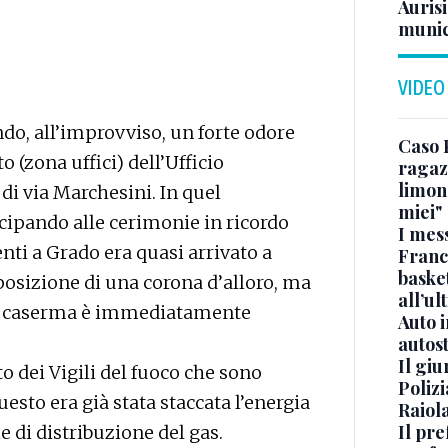
Aurisi
munic
VIDEO
ndo, all’improvviso, un forte odore
Caso 
o (zona uffici) dell’Ufficio
ragaz
limona
di via Marchesini. In quel
miei"
ipando alle cerimonie in ricordo
I mes
ti a Grado era quasi arrivato a
Franc
basket
posizione di una corona d’alloro, ma
all’ul
la caserma è immediatamente
Auto 
autos
Il gi
o dei Vigili del fuoco che sono
Polizi
sto era già stata staccata l’energia
Raiola
Il pre
e di distribuzione del gas.