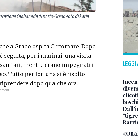
azione Capitaneria di porto-Grado-foto di Katia
o che a Grado ospita Circomare. Dopo
seguita, per i marinai, una visita
LEGGI
 sanitari, mentre erano impegnati i
aso. Tutto per fortuna si è risolto
Incend
 riprendere dopo qualche ora.
divers
elicot
bosch
Dall’
“tigre
Barri
«Qual