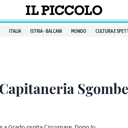
ITALIA
ISTRIA - BALCANI
MONDO
CULTURA E SPET
 Capitaneria Sgomber
he a Grado ospita Circomare. Dopo lo