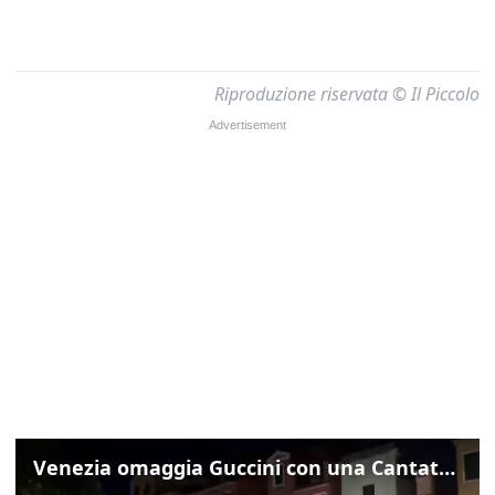
Riproduzione riservata © Il Piccolo
Venezia omaggia Guccini con una Cantata Anarchica in campo Santa Margherita