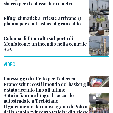
sbarco per il colosso di 110 metri
Rifugi climatici: a Trieste arrivano 13
platani per contrastare il gran caldo
Colonna di fumo alta sul porto di
Monfalcone: un incendio nella centrale
A2A
VIDEO
I messaggi di affetto per Federico
Franceschin: così il mondo del basket gli
è stato accanto fino all’ultimo
Auto in fiamme lungo il raccordo
autostradale a Trebiciano
Il giuramento dei nuovi agenti di Polizia
della scuola "Vincenzo Raiola" di Trieste