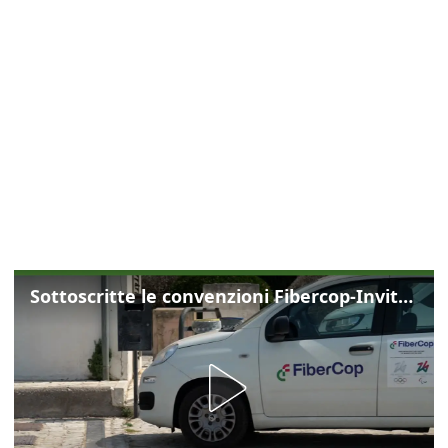
Sottoscritte le convenzioni Fibercop-Invitalia, fibra ottica per 477 mila civici