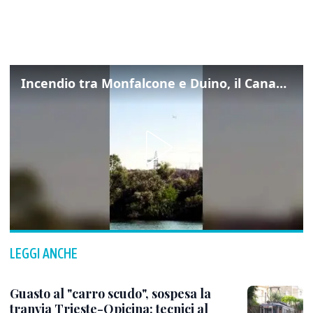
Incendio tra Monfalcone e Duino, il Canadair in azione per fermare le fiamme sul fronte dell’A4
LEGGI ANCHE
Guasto al "carro scudo", sospesa la
tranvia Trieste-Opicina: tecnici al