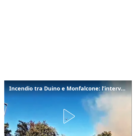
Incendio tra Duino e Monfalcone: l’intervento dei vigili del fuoco