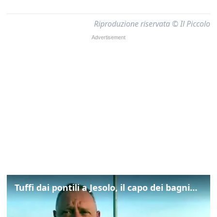
Riproduzione riservata © Il Piccolo
Tuffi dai pontili a Jesolo, il capo dei bagnini: "L'impegno di tutti per evitare altre tragedie"