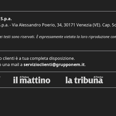
S.p.a.
p.a. - Via Alessandro Poerio, 34, 30171 Venezia (VE). Cap. So
dei testi sono riservati. È espressamente vietata la loro riproduzione co
o clienti è a tua completa disposizione.
 una mail a
servizioclienti@grupponem.it
.