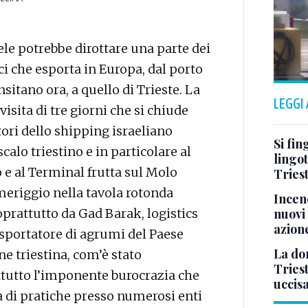
le potrebbe dirottare una parte dei
ci che esporta in Europa, dal porto
nsitano ora, a quello di Trieste. La
LEGGI
visita di tre giorni che si chiude
ori dello shipping israeliano
Si fin
calo triestino e in particolare al
lingot
e al Terminal frutta sul Molo
Tries
meriggio nella tavola rotonda
Incend
nuovi 
prattutto da Gad Barak, logistics
azion
sportatore di agrumi del Paese
La don
ne triestina, com’è stato
Tries
tutto l’imponente burocrazia che
uccis
 di pratiche presso numerosi enti