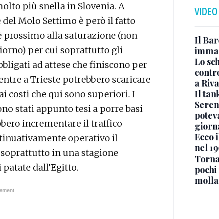
molto più snella in Slovenia. A
VIDEO
 del Molo Settimo è però il fatto
è prossimo alla saturazione (non
Il Bar
orno) per cui soprattutto gli
immag
Lo sc
bligati ad attese che finiscono per
contro
tre a Trieste potrebbero scaricare
a Riva
Il ta
costi che qui sono superiori. I
Seren
ono stati appunto tesi a porre basi
potev
bero incrementare il traffico
giorn
Ecco i
tinuativamente operativo il
nel 19
 soprattutto in una stagione
Torna
i patate dall’Egitto.
pochi 
molla