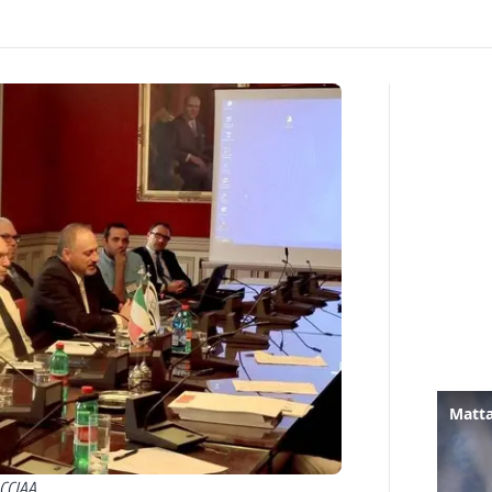
Matta
 CCIAA