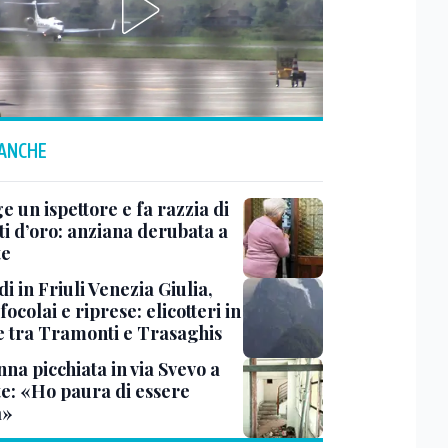
 ANCHE
ge un ispettore e fa razzia di
ti d’oro: anziana derubata a
te
i in Friuli Venezia Giulia,
focolai e riprese: elicotteri in
e tra Tramonti e Trasaghis
na picchiata in via Svevo a
te: «Ho paura di essere
a»