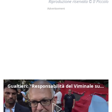
Riproduzione riservata © Il Piccolo
Gualtieri: "Responsabilità del Viminale su Spin Time? La posizione dei partiti è nota"