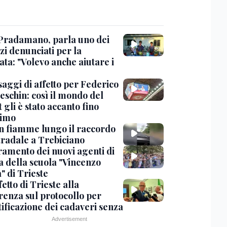
Pradamano, parla uno dei
zi denunciati per la
ta: "Volevo anche aiutare i
saggi di affetto per Federico
eschin: così il mondo del
 gli è stato accanto fino
timo
in fiamme lungo il raccordo
tradale a Trebiciano
uramento dei nuovi agenti di
a della scuola "Vincenzo
" di Trieste
fetto di Trieste alla
renza sul protocollo per
tificazione dei cadaveri senza