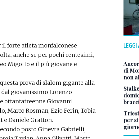
il forte atleta monfalconese
LEGGI
olta, anche se per pochi centesimi,
Ancor
eo Migotto e il più giovane e
di Mo
non al
 questa prova di slalom gigante alla
Stalke
, dal giovanissimo Lorenzo
domici
ile ottantatreenne Giovanni
bracci
o, Marco Rosman, Ezio Ferin, Tobia
Tries
t e Daniele Gratton.
per s
giorn
secondo posto Ginevra Gabrielli;
iorgia Tavian, Anna Olivetti, Marta