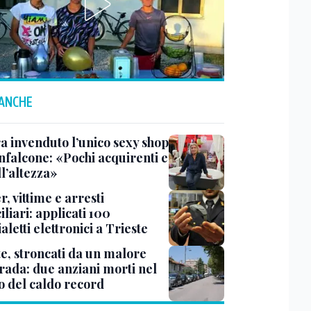
 ANCHE
a invenduto l’unico sexy shop
nfalcone: «Pochi acquirenti e
l’altezza»
r, vittime e arresti
liari: applicati 100
aletti elettronici a Trieste
te, stroncati da un malore
trada: due anziani morti nel
o del caldo record