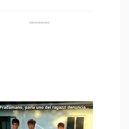
Caso Pradamano, parla uno dei ragazzi denunciati per la limonata: "Volevo anche aiutare i miei"