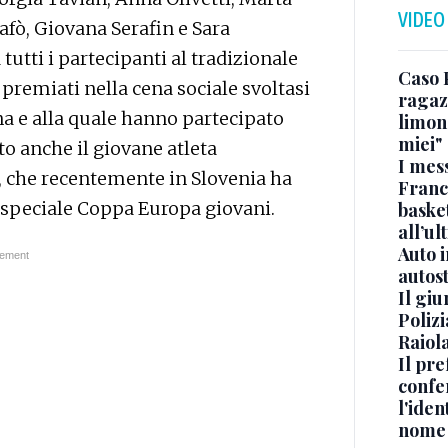
VIDEO
afò, Giovana Serafin e Sara
tutti i partecipanti al tradizionale
Caso 
premiati nella cena sociale svoltasi
ragaz
ona e alla quale hanno partecipato
limona
miei"
o anche il giovane atleta
I mes
, che recentemente in Slovenia ha
Franc
 speciale Coppa Europa giovani.
basket
all’ul
Auto 
autos
Il gi
Polizi
Raiola
Il pre
confe
l'iden
nome