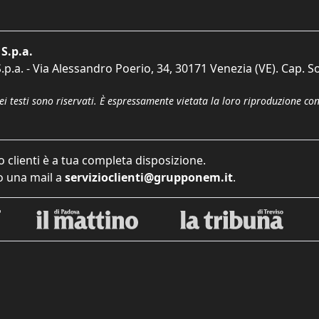
S.p.a.
p.a. - Via Alessandro Poerio, 34, 30171 Venezia (VE). Cap. So
dei testi sono riservati. È espressamente vietata la loro riproduzione co
o clienti è a tua completa disposizione.
 una mail a
servizioclienti@grupponem.it
.