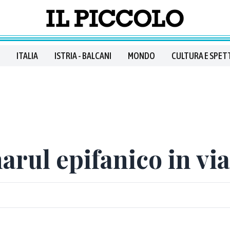
ITALIA
ISTRIA - BALCANI
MONDO
CULTURA E SPET
gnarul epifanico in v