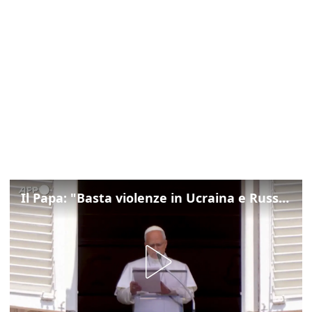
Il Papa: "Basta violenze in Ucraina e Russia, spazio a diplomazia"