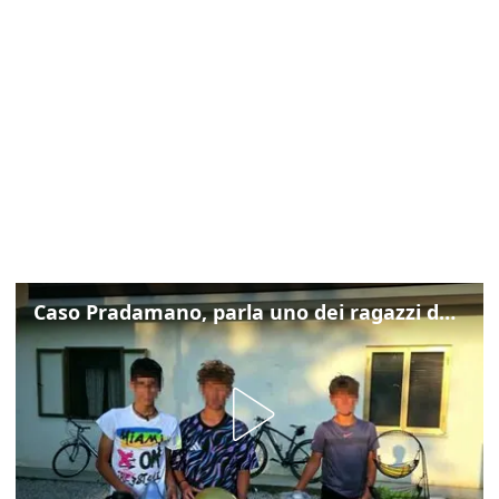
Caso Pradamano, parla uno dei ragazzi denunciati per la limonata: "Volevo anche aiutare i miei"