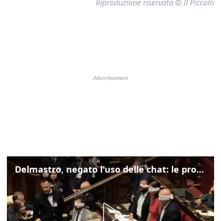
Riproduzione riservata © Il Piccolo
Delmastro, negato l'uso delle chat: le proteste di Avs e M5s