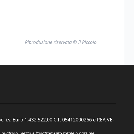
Riproduzione riservata © Il Piccolo
c. i.v. Euro 1.432.522,00 C.F. 05412000266 e REA VE-
n qualsiasi mezzo e l'adattamento totale o parziale.