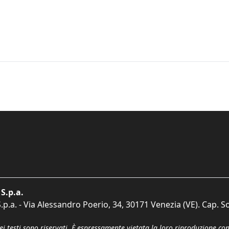
S.p.a.
p.a. - Via Alessandro Poerio, 34, 30171 Venezia (VE). Cap. So
dei testi sono riservati. È espressamente vietata la loro riproduzione co