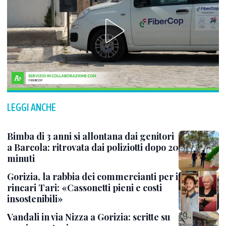
LEGGI ANCHE
Bimba di 3 anni si allontana dai genitori
a Barcola: ritrovata dai poliziotti dopo 20
minuti
Gorizia, la rabbia dei commercianti per i
rincari Tari: «Cassonetti pieni e costi
insostenibili»
Vandali in via Nizza a Gorizia: scritte su