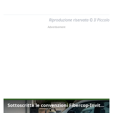
Riproduzione riservata © Il Piccolo
Sottoscritte le convenzioni Fibercop-Invitalia, fibra ottica per 477 mila civici