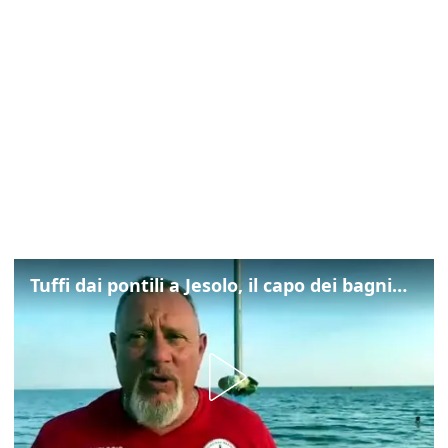
Tuffi dai pontili a Jesolo, il capo dei bagnini: "L'impegno di tutti per evitare altre tragedie"