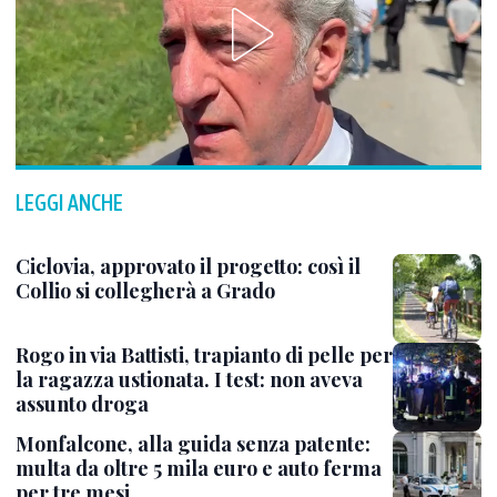
LEGGI ANCHE
Ciclovia, approvato il progetto: così il
Collio si collegherà a Grado
Rogo in via Battisti, trapianto di pelle per
la ragazza ustionata. I test: non aveva
assunto droga
Monfalcone, alla guida senza patente:
multa da oltre 5 mila euro e auto ferma
per tre mesi