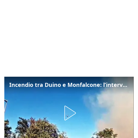
Incendio tra Duino e Monfalcone: l’intervento dei vigili del fuoco