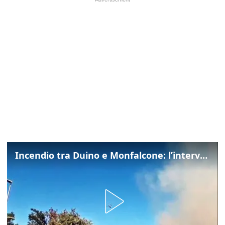
Incendio tra Duino e Monfalcone: l’intervento dei vigili del fuoco