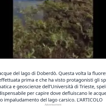
 acque del lago di Doberdò. Questa volta la fluor
ettuata prima e che ha visto protagonisti gli spel
a e geoscienze dell’Università di Trieste, speleol
spensabile per capire dove defluiscano le acque
ssivo impaludamento del lago carsico.
L'ARTICOLO