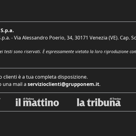
S.p.a.
p.a. - Via Alessandro Poerio, 34, 30171 Venezia (VE). Cap. So
dei testi sono riservati. È espressamente vietata la loro riproduzione co
o clienti è a tua completa disposizione.
 una mail a
servizioclienti@grupponem.it
.