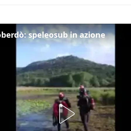
Doberdò: speleosub in azione