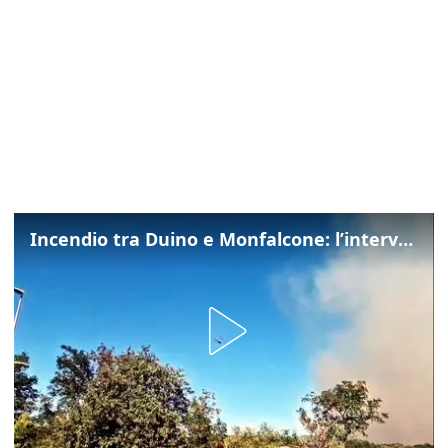
Incendio tra Duino e Monfalcone: l’intervento dei vigili del fuoco